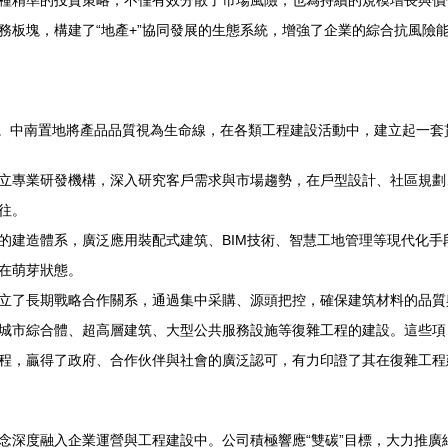
種精準的投資策略，不僅有效分散了市場風險，也為持續的規模增長與價
務板塊，構建了“地產+”協同發展的生態系統，增強了企業的綜合抗風險
作品。中南置地將產品品質視為生命線，在各類工程建設活動中，建立起一
立專業研發機構，深入研究客戶需求與市場趨勢，在戶型設計、社區規劃
往。
的建造體系，廣泛應用裝配式建筑、BIM技術、智慧工地管理等現代化
在萌芽狀態。
立了長期戰略合作關系，通過集中采購、源頭把控，確保建筑材料的品質
城市綜合體、超高層建筑、大型公共服務設施等復雜工程的建設。這些項
程，贏得了政府、合作伙伴與社會的廣泛認可，有力印證了其在復雜工程
念深度融入企業運營與工程建設中。公司積極響應“雙碳”目標，大力推廣