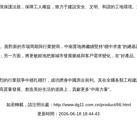
境保護法規，保障工人權益，致力于建設安全、文明、和諧的工地環境。
策。面對新的市場周期與行業變局，中南置地將繼續堅持“穩中求進”的總
；另一方面，將更敏銳地把握城市發展脈絡與客戶需求變化，在“好產品、
烈的行業競爭中穩扎穩打，成功躋身中國房企前列。其在全國各類工程建
高質量發展、創造美好生活的道路上，貢獻更多“中南力量”。
如若轉載，請注明出處：http://www.dg11.com.cn/product/66.html
更新時間：2026-06-18 18:44:43