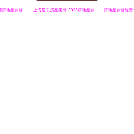
2017年1-10月份全國房地產開發投資與銷售情況分析報告
上海建工房產榮膺“2023房地產開發企業綜合實力TOP50”，彰顯卓越經營實力