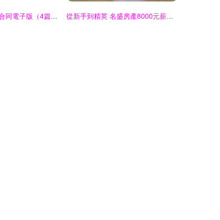
房地產開發經營合同電子版（4篇）及應用場景 規范各類工程建設活動的法律指南
從新手到精英 名盛房產8000元薪資及40-60提成模式背后的邏輯與機會