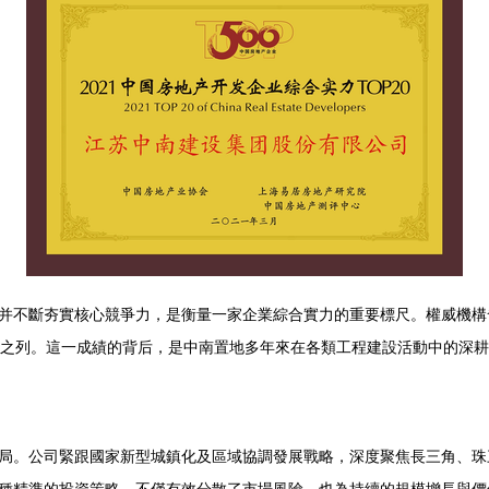
并不斷夯實核心競爭力，是衡量一家企業綜合實力的重要標尺。權威機構
強之列。這一成績的背后，是中南置地多年來在各類工程建設活動中的深
局。公司緊跟國家新型城鎮化及區域協調發展戰略，深度聚焦長三角、珠