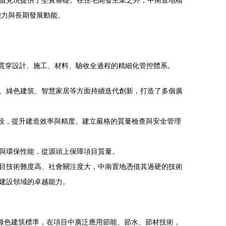
值兌現提供了堅實基礎。在住宅開發主業之外，中南置地積
能力與長期發展動能。
套貫穿設計、施工、材料、驗收全過程的精細化管控體系。
、綠色建筑、智慧家居等方面持續迭代創新，打造了多個廣
手段，提升建造效率與精度。建立嚴格的質量檢查與安全管理
與環保性能，從源頭上保障項目質量。
目技術難度高、社會關注度大，中南置地憑借其過硬的技術
建設領域的卓越能力。
綠色建筑標準，在項目中廣泛應用節能、節水、節材技術，