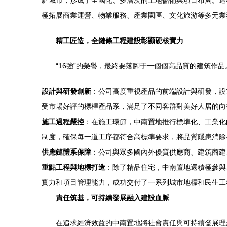
點城市，形成了全國化、多層次的土地儲備與項目布局。這
極拓展商業運營、物業服務、產業園區、文化旅游等多元業
精工匠造，全鏈條工程建設彰顯硬核實力
“16強”的榮譽，最終要落腳于一個個高品質的建筑
設計與研發創新
：公司高度重視產品的前端設計與研發，設
受市場好評的標桿產品系，滿足了不同客群對美好人居的向
施工過程嚴控
：在施工環節，中南置地推行標準化、工業化
制度，確保每一道工序都符合高標準要求，將品質隱患消除
供應鏈體系保障
：公司與眾多國內外優質供應商、建筑商建
重點工程與地標打造
：除了精品住宅，中南置地還積極參與
實力和項目管理能力，成功交付了一系列城市地標和民生工
責任筑基，可持續發展融入建設血脈
在追求經濟效益的中南置地將社會責任與可持續發展理