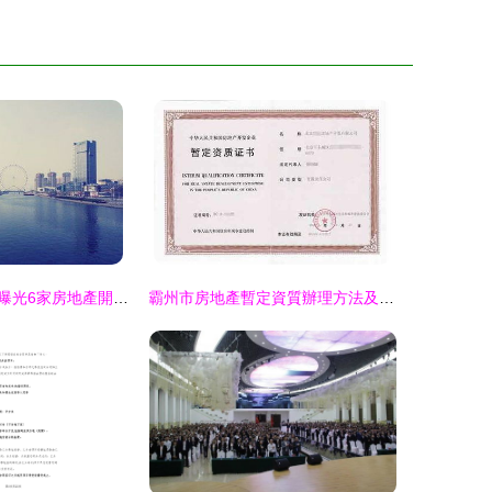
天津房管部門再曝光6家房地產開發企業違規經營行為，維護市場秩序刻不容緩
霸州市房地產暫定資質辦理方法及各類工程建設活動指南