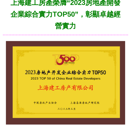
上海建工房產榮膺“2023房地產開發
企業綜合實力TOP50”，彰顯卓越經
營實力