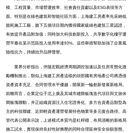
模、工程質量、市場營運效率、社會責任貢獻以及ESG表現等方
面。特別是在綠色建筑和智能社區方面，上海建工房產率先采納低
能耗施工工藝，旗下五個項目期內獲得國家級綠色建筑三星認證，
有效提升產品附加值；同時加大科技創新投入，共享數字化樓宇運
營平臺在某示范區投入使用率達93%。這些舉措幫助加強了企業風
險抵抗力，持續抬升品牌聲譽。
業界分析指出，伴隨宏觀經濟周期調控加速以及住房常態化激
勵機制推出，類似上海建工房產這樣的頭部國有房地產公司將憑借
資產資本充足、合同管理水平優越，開展新一輪創新發展新格局。
前瞻而言，企業定位于北上廣及其城市縫隙板塊迭代項目與文旅休
閑板塊聯動，并正組織資源注入住宅證券化、多方合資產品類型為
主的科技聯建、近郊輕資產運營發展特色物業等多元復合路徑。高
管代表公開表示說，上述模式本質均是杠桿穩，布局清晰的新格局
施工試水，實現保持良好性財務壓的同時合理延伸安全份額形態。