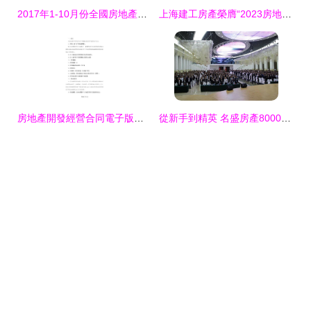
2017年1-10月份全國房地產開發投資與銷售情況分析報告
上海建工房產榮膺“2023房地產開發企業綜合實力TOP50”，彰顯卓越經營實力
房地產開發經營合同電子版（4篇）及應用場景 規范各類工程建設活動的法律指南
從新手到精英 名盛房產8000元薪資及40-60提成模式背后的邏輯與機會