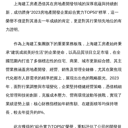
上海建工房產憑借其在房地產開發領域的深厚底蘊與持續創
新，成功躋身“2023房地產開發企業綜合實力TOP50”榜單，這一
榮譽不僅是對其過去一年成績的肯定，更是對其行業領先地位的有
力證明。
作為上海建工集團旗下的重要業務板塊，上海建工房產始終秉
承“建筑成就美好生活”的企業使命，以高品質項目立足市場，在全
國范圍內打造了多個標志性的住宅、商業、城市更新綜合體。其主
營業務涵蓋房地產開發、經營、銷售及管理全鏈條，尤其在聚焦現
代化都市人群需求的精準把握上，展現出出色的戰略眼光。2023
年，面對行業調整與市場變化，企業堅持穩健經營策略，憑借精細
化管理和技術創新，克服成本壓力、營商環境波動等挑戰，實現了
業績逆勢上揚：核心財務指標如年銷售額、在建面積等均保持增
長，較去年提升約8%。
此次獲得的“綜合實力TOP50”榮譽，重點評估了公司的開發規