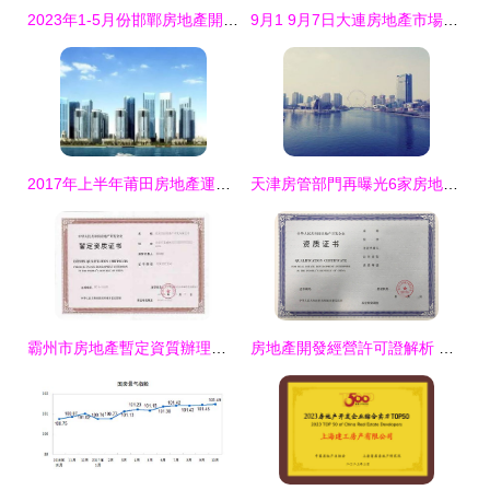
2023年1-5月份邯鄲房地產開發投資與銷售情況分析
9月1 9月7日大連房地產市場運行報告 商品住宅
2017年上半年莆田房地產運行形勢分析 均價8389元/㎡背后的市場脈動
天津房管部門再曝光6家房地產開發企業違規經營行為，維護市場秩序刻不容緩
霸州市房地產暫定資質辦理方法及各類工程建設活動指南
房地產開發經營許可證解析 為何它不可或缺？