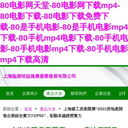
80电影网天堂-80电影网下载mp4-
80电影下载-80电影下载免费下
载-80是手机电影-80是手机电影mp4
下载-80手机mp4电影下载-80手机电
影-80手机电影mp4下载-80手机电影
mp4下载高清
上海臨港恒益健康產業發展有限公司
首頁
企業簡介
產品大全
聯系我們
企業信息
訪客
>
>
當前位置：
首頁
產品大全
上海建工房產榮膺“2023房地產開
發企業綜合實力TOP50”，彰顯卓越經營實力