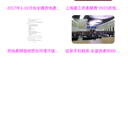
2017年1-10月份全國房地產開發投資與銷售情況分析報告
上海建工房產榮膺“2023房地產開發企業綜合實力TOP50”，彰顯卓越經營實力
房地產開發經營合同電子版（4篇）及應用場景 規范各類工程建設活動的法律指南
從新手到精英 名盛房產8000元薪資及40-60提成模式背后的邏輯與機會