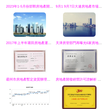
2023年1-5月份邯鄲房地產開發投資與銷售情況分析
9月1 9月7日大連房地產市場運行報告 商品住宅
2017年上半年莆田房地產運行形勢分析 均價8389元/㎡背后的市場脈動
天津房管部門再曝光6家房地產開發企業違規經營行為，維護市場秩序刻不容緩
霸州市房地產暫定資質辦理方法及各類工程建設活動指南
房地產開發經營許可證解析 為何它不可或缺？