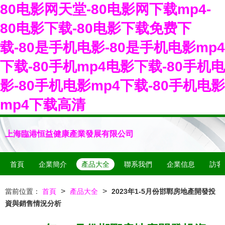
80电影网天堂-80电影网下载mp4-
80电影下载-80电影下载免费下
载-80是手机电影-80是手机电影mp4
下载-80手机mp4电影下载-80手机电
影-80手机电影mp4下载-80手机电影
mp4下载高清
上海臨港恒益健康產業發展有限公司
首頁
企業簡介
產品大全
聯系我們
企業信息
訪客
>
>
當前位置：
首頁
產品大全
2023年1-5月份邯鄲房地產開發投
資與銷售情況分析